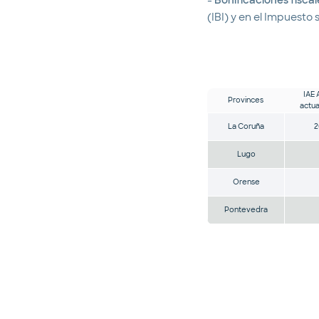
(IBI) y en el Impuesto
IAE 
Provinces
actua
La Coruña
2
Lugo
Orense
Pontevedra