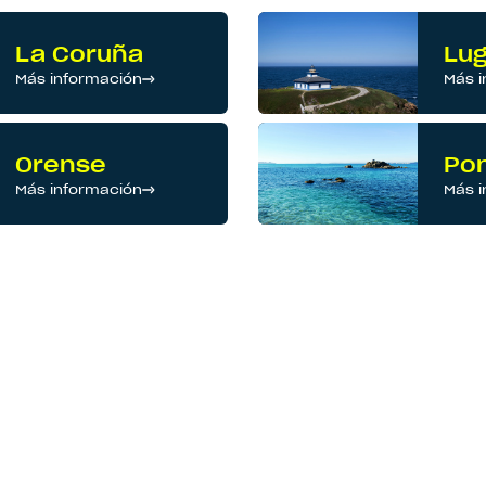
La Coruña
Lu
Más información
Más i
Orense
Po
Más información
Más i