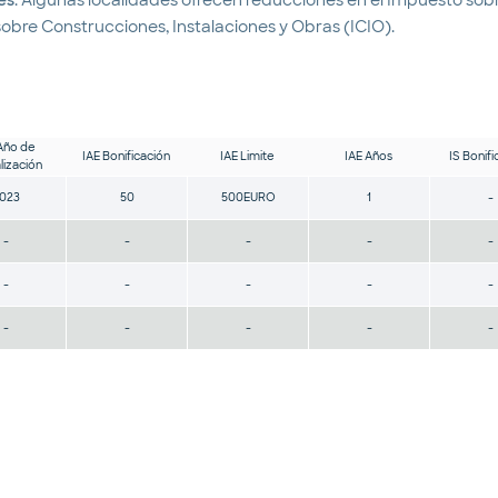
 sobre Construcciones, Instalaciones y Obras (ICIO).
Año de
IAE Bonificación
IAE Limite
IAE Años
IS Bonifi
lización
023
50
500EURO
1
-
-
-
-
-
-
-
-
-
-
-
-
-
-
-
-