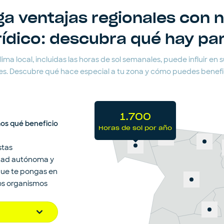
a ventajas regionales con 
rídico: descubra qué hay pa
ma local, incluidas las horas de sol semanales, puede influir en su
s. Descubre qué hace especial a tu zona y cómo puedes benefici
1.700
mos qué beneficio
Horas de sol por año
1.700
stas
Horas de sol por año
dad autónoma y
que te pongas en
los organismos