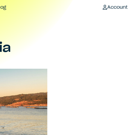
log
Account
ia