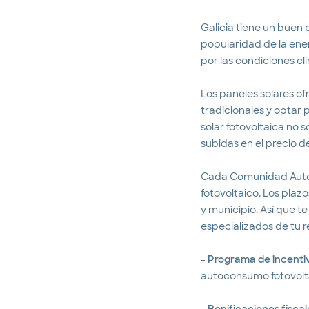
Galicia tiene un buen p
popularidad de la ene
por las condiciones cl
Los paneles solares of
tradicionales y optar 
solar fotovoltaica no 
subidas en el precio d
Cada Comunidad Autón
fotovoltaico. Los pla
y municipio. Así que 
especializados de tu r
-
Programa de incentiv
autoconsumo fotovolta
-
Bonificaciones fiscal