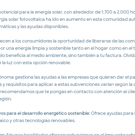
otencial para la energía solar, con alrededor de 1.700 a 2.000 ho
rgía solar fotovoltaica ha ido en aumento en esta comunidad a
imáticas y las ayudas disponibles.
recen a los consumidores la oportunidad de liberarse de las com
por una energía limpia y sostenible tanto en el hogar como en el 
solo beneficia al medio ambiente, sino también a tu factura. Olví
e la luz con esta opción renovable.
oma gestiona las ayudas a las empresas que quieran dar el p
zos y requisitos para aplicar a estas subvenciones varían según
te recomendamos que te pongas en contacto con atención al cli
egión.
os para el desarrollo energético sostenible
: Ofrece ayudas para 
ico y otras tecnologías renovables.
es
: Algunas localidades ofrecen reducciones en el Impuesto so