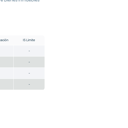
cación
IS Limite
-
-
-
-