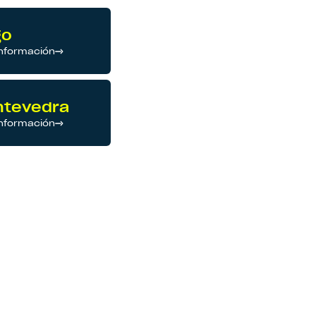
go
nformación
ntevedra
nformación