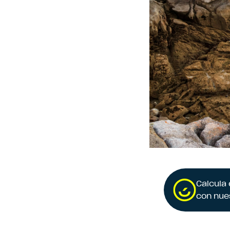
Calcula
con nue