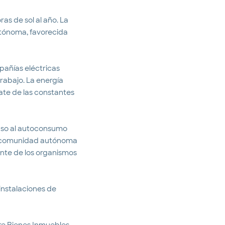
ras de sol al año. La
utónoma, favorecida
pañías eléctricas
trabajo. La energía
date de las constantes
aso al autoconsumo
 la comunidad autónoma
ente de los organismos
instalaciones de
bre Bienes Inmuebles