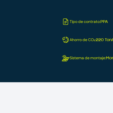
Tipo de contrato
:
PPA
Ahorro de CO₂
:
220 Ton
Sistema de montaje
:
Mon