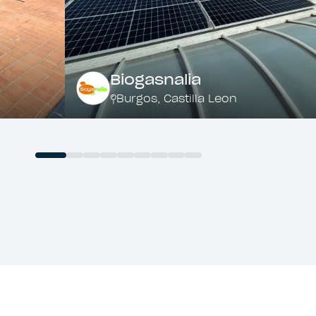
Biogasnalia
Burgos
,
Castilla Leon