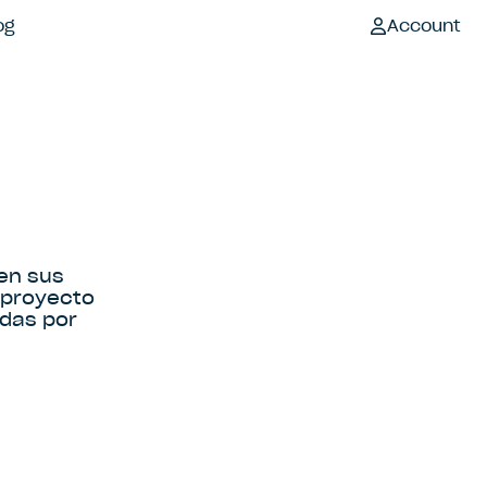
og
Account
 en sus
 proyecto
adas por