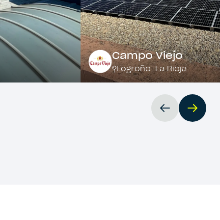
Campo Viejo
Logroño
,
La Rioja