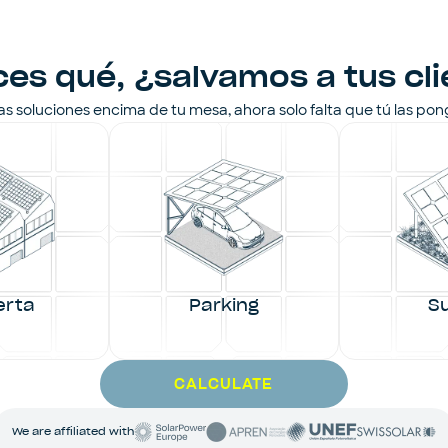
es qué, ¿salvamos a tus cl
s soluciones encima de tu mesa, ahora solo falta que tú las po
erta
Parking
S
CALCULATE
We are affiliated with