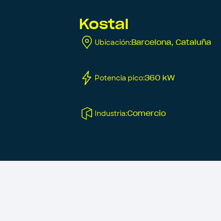
Kostal
Ubicación
:
Barcelona, Cataluña
Potencia pico
:
360 kW
Industria
:
Comercio