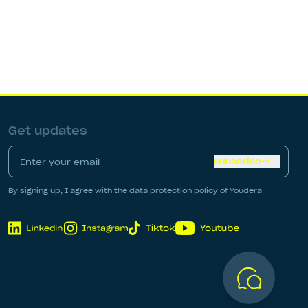
Get updates
Subscribe
By signing up, I agree with the data protection policy of Youdera