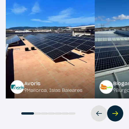
Avoris
Bioga
Mallorca
,
Islas Baleares
Burg