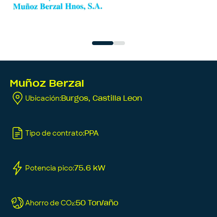
Muñoz Berzal
Ubicación
:
Burgos, Castilla Leon
Tipo de contrato
:
PPA
Potencia pico
:
75.6 kW
Ahorro de CO₂
:
50 Ton/año