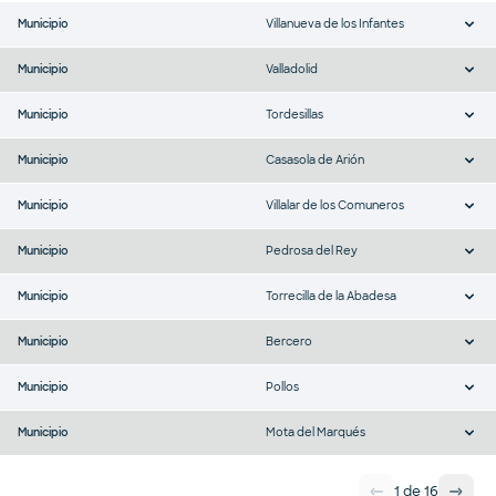
Municipio
Villanueva de los Infantes
Municipio
Valladolid
Municipio
Tordesillas
Municipio
Casasola de Arión
Municipio
Villalar de los Comuneros
Municipio
Pedrosa del Rey
Municipio
Torrecilla de la Abadesa
Municipio
Bercero
Municipio
Pollos
Municipio
Mota del Marqués
1
de
16