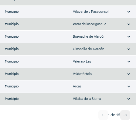
Municipio
Villaverde y Pasaconsol
Municipio
Parra de las Vegas/ La
Municipio
Buenache de Alarcón
Municipio
Olmedilla de Alarcón
Municipio
Valeras/ Las
Municipio
Valdetórtola
Municipio
Arcas
Municipio
Villalba de la Sierra
1
de
16