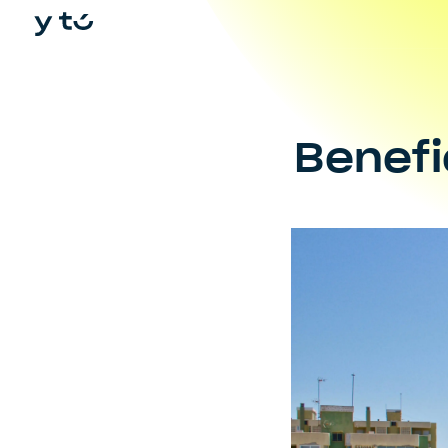
In
Benefi