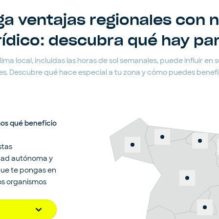
a ventajas regionales con 
rídico: descubra qué hay pa
ma local, incluidas las horas de sol semanales, puede influir en su
s. Descubre qué hace especial a tu zona y cómo puedes benefici
mos qué beneficio
stas
dad autónoma y
que te pongas en
los organismos