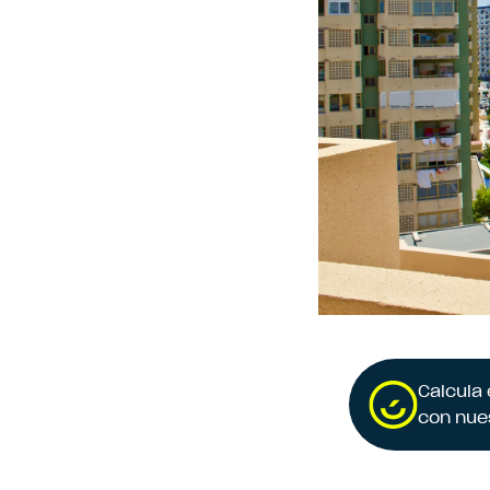
Calcula
con nue