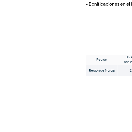
- Bonificaciones en el I
IAE 
Región
actua
Región de Murcia
2