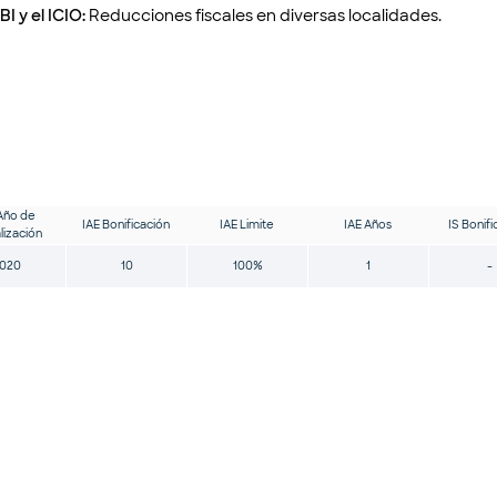
BI y el ICIO:
Reducciones fiscales en diversas localidades.
Año de
IAE Bonificación
IAE Limite
IAE Años
IS Bonifi
lización
020
10
100%
1
-