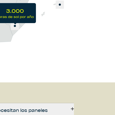
3.000
ras de sol por año
00
 por año
cesitan los paneles