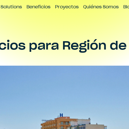
icio
Contacto
Solutions
Beneficios
Proyectos
Quiénes Somos
Bl
cios para
Región de