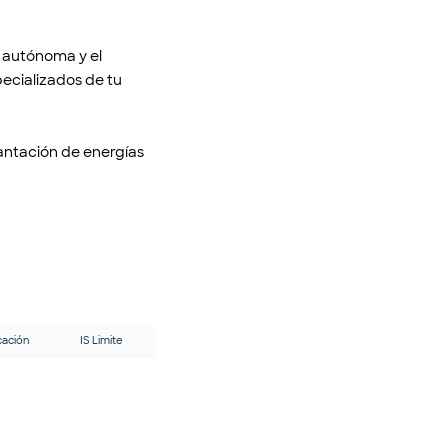
d autónoma y el
pecializados de tu
antación de energías
cación
IS Limite