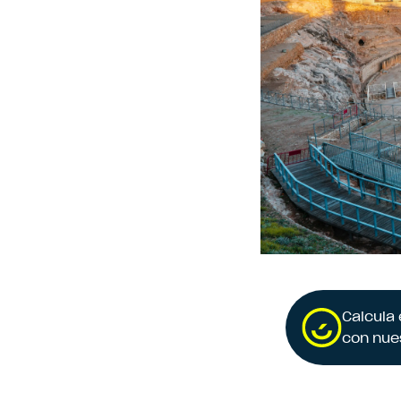
Calcula
con nue