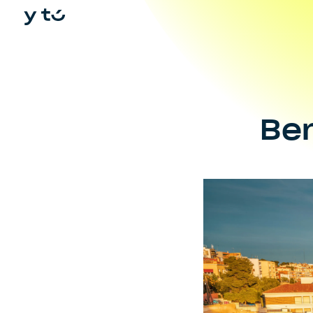
In
Ben