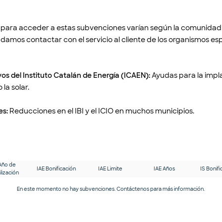
os para acceder a estas subvenciones varían según la comunida
amos contactar con el servicio al cliente de los organismos es
os del Instituto Catalán de Energía (ICAEN):
Ayudas para la impl
la solar.
es:
Reducciones en el IBI y el ICIO en muchos municipios.
Año de
IAE Bonificación
IAE Limite
IAE Años
IS Bonifi
lización
En este momento no hay subvenciones. Contáctenos para más información.