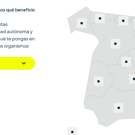
mos qué beneficio
stas
dad autónoma y
que te pongas en
los organismos