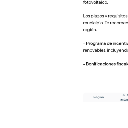
fotovoltaico.
Los plazos y requisit
municipio. Te recomend
región.
- Programa de incentiv
renovables, incluyendo 
- Bonificaciones fiscal
IAE 
Región
actua