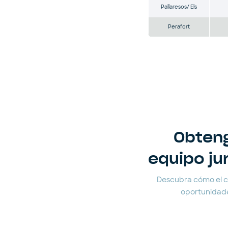
Pallaresos/ Els
Perafort
Obteng
equipo ju
Descubra cómo el cli
oportunidade