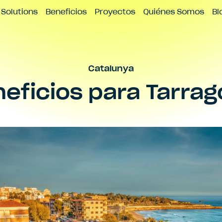
icio
Contacto
Solutions
Beneficios
Proyectos
Quiénes Somos
Bl
Catalunya
eficios para
Tarrag