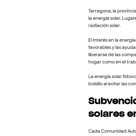
Tarragona, la provinc
la energía solar. Luga
radiación solar.
El interés en la energí
favorables y las ayuda
liberarse de las compa
hogar como en el trab
La energía solar fotov
bolsillo al evitar las c
Subvencio
solares e
Cada Comunidad Autón