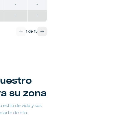
-
-
-
-
1
de
15
nuestro
ra su zona
 estilo de vida y sus
arte de ello.