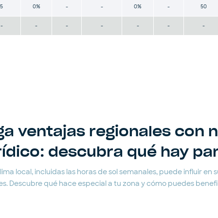
5
0%
-
-
0%
-
50
-
-
-
-
-
-
-
a ventajas regionales con 
rídico: descubra qué hay pa
ma local, incluidas las horas de sol semanales, puede influir en su
s. Descubre qué hace especial a tu zona y cómo puedes benefici