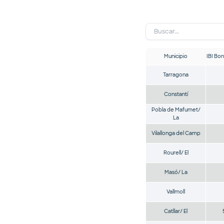
Municipio
IBI Bon
Tarragona
Constantí
Pobla de Mafumet/
La
Vilallonga del Camp
Rourell/ El
Masó/ La
Vallmoll
Catllar/ El