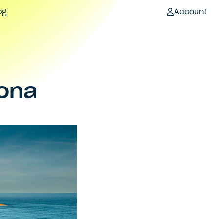
og
Account
ona