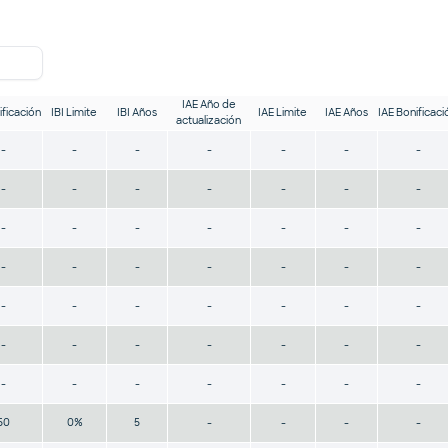
IAE Año de
ificación
IBI Limite
IBI Años
IAE Limite
IAE Años
IAE Bonificaci
actualización
-
-
-
-
-
-
-
-
-
-
-
-
-
-
-
-
-
-
-
-
-
-
-
-
-
-
-
-
-
-
-
-
-
-
-
-
-
-
-
-
-
-
-
-
-
-
-
-
-
50
0%
5
-
-
-
-