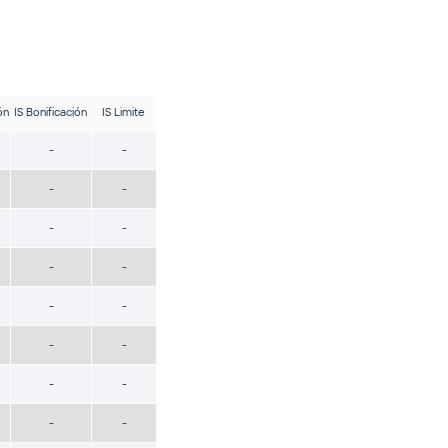
ón
IS Bonificación
IS Limite
-
-
-
-
-
-
-
-
-
-
-
-
-
-
-
-