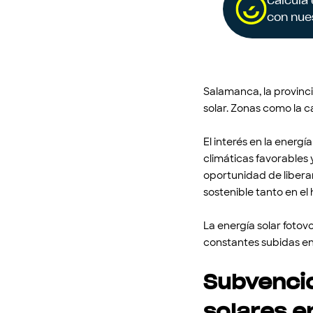
Calcula
con nue
Salamanca, la provinci
solar. Zonas como la c
El interés en la energ
climáticas favorables 
oportunidad de liberar
sostenible tanto en el
La energía solar fotov
constantes subidas en 
Subvencio
solares 