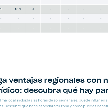
25
100%
3
-
-
-
-
-
-
-
-
-
-
-
-
-
-
-
-
-
-
a ventajas regionales con 
rídico: descubra qué hay pa
ma local, incluidas las horas de sol semanales, puede influir en su
s. Descubre qué hace especial a tu zona y cómo puedes benefici