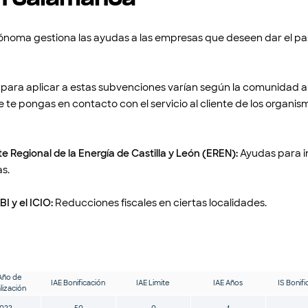
oma gestiona las ayudas a las empresas que deseen dar el p
os para aplicar a estas subvenciones varían según la comunidad 
e pongas en contacto con el servicio al cliente de los organis
e Regional de la Energía de Castilla y León (EREN):
Ayudas para i
as.
BI y el ICIO:
Reducciones fiscales en ciertas localidades.
Año de
IAE Bonificación
IAE Limite
IAE Años
IS Bonifi
lización