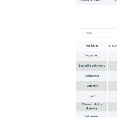
Castilla y León
2
Municipio
IBI Bon
Vitigudino
Serradilla del Arroyo
Salamanca
Ledesma
Santiz
Villaseco de los
Gamitos
Valverdón