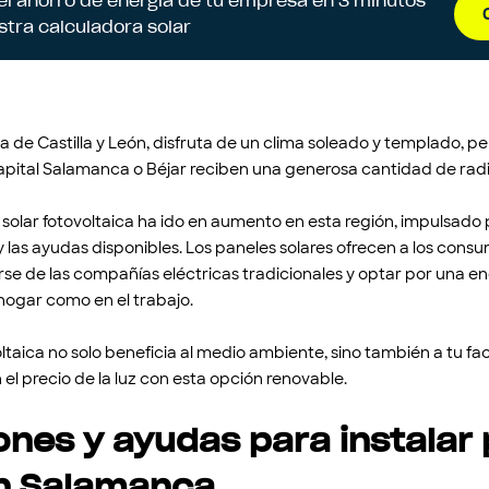
 el ahorro de energía de tu empresa en 3 minutos
stra calculadora solar
a de Castilla y León, disfruta de un clima soleado y templado, pe
apital Salamanca o Béjar reciben una generosa cantidad de radi
ía solar fotovoltaica ha ido en aumento en esta región, impulsado
y las ayudas disponibles. Los paneles solares ofrecen a los consu
se de las compañías eléctricas tradicionales y optar por una ene
 hogar como en el trabajo.
oltaica no solo beneficia al medio ambiente, sino también a tu fac
el precio de la luz con esta opción renovable.
nes y ayudas para instalar
en Salamanca