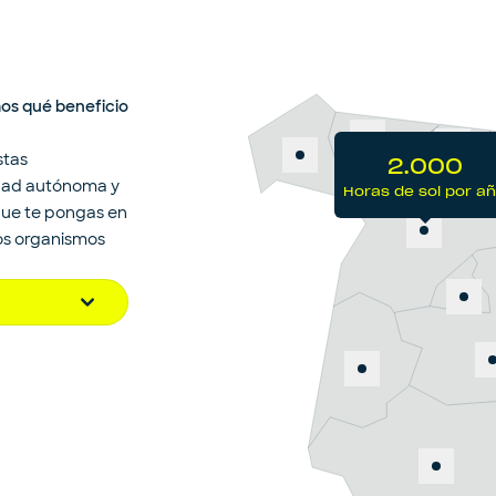
mos qué beneficio
stas
2.000
dad autónoma y
Horas de sol por a
2.000
que te pongas en
los organismos
Horas de sol por año