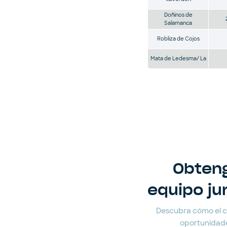
Doñinos de
Salamanca
Robliza de Cojos
Mata de Ledesma/ La
Obteng
equipo ju
Descubra cómo el cli
oportunidade