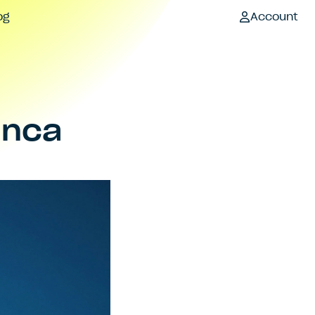
og
Account
anca