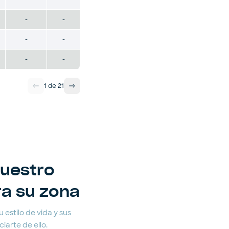
-
-
-
-
-
-
1
de
21
nuestro
ra su zona
 estilo de vida y sus
arte de ello.