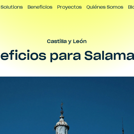
icio
Contacto
Solutions
Beneficios
Proyectos
Quiénes Somos
Bl
Castilla y León
eficios para
Salam