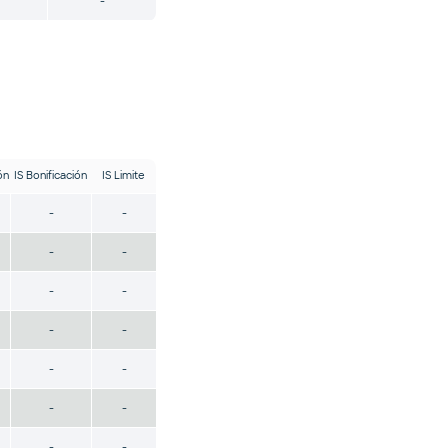
-
ón
IS Bonificación
IS Limite
-
-
-
-
-
-
-
-
-
-
-
-
-
-