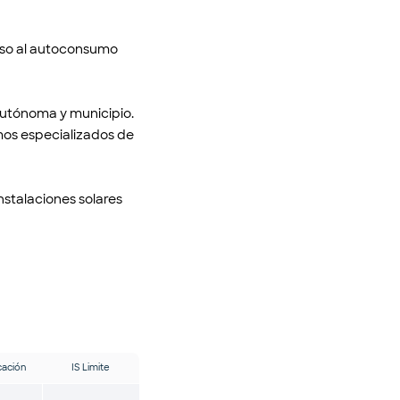
aso al autoconsumo
autónoma y municipio.
mos especializados de
nstalaciones solares
cación
IS Limite