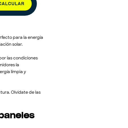
CALCULAR
rfecto para la energía
ación solar.
 por las condiciones
midores la
rgía limpia y
tura. Olvídate de las
 paneles