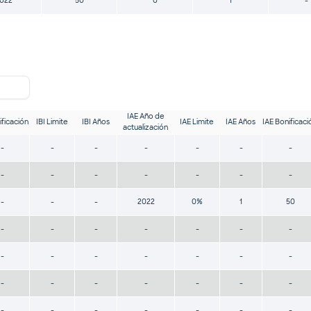
022
50
0
1
-
IAE Año de
ificación
IBI Limite
IBI Años
IAE Limite
IAE Años
IAE Bonificaci
actualización
-
-
-
-
-
-
-
-
-
-
-
-
-
-
-
-
-
2022
0%
1
50
-
-
-
-
-
-
-
-
-
-
-
-
-
-
-
-
-
-
-
-
-
-
-
-
-
-
-
-