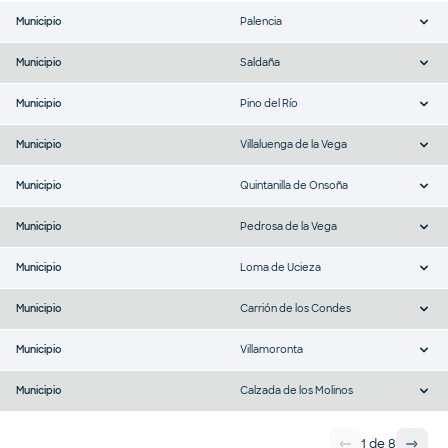
Municipio
Palencia
Municipio
Saldaña
Municipio
Pino del Río
Municipio
Villaluenga de la Vega
Municipio
Quintanilla de Onsoña
Municipio
Pedrosa de la Vega
Municipio
Loma de Ucieza
Municipio
Carrión de los Condes
Municipio
Villamoronta
Municipio
Calzada de los Molinos
1
de
8