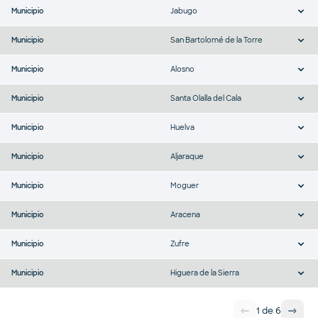
Municipio
Jabugo
Municipio
San Bartolomé de la Torre
Municipio
Alosno
Municipio
Santa Olalla del Cala
Municipio
Huelva
Municipio
Aljaraque
Municipio
Moguer
Municipio
Aracena
Municipio
Zufre
Municipio
Higuera de la Sierra
1
de
6