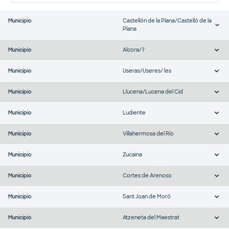
Municipio
Castellón de la Plana/Castelló de la
Plana
Municipio
Alcora/ l'
Municipio
Useras/Useres/ les
Municipio
Llucena/Lucena del Cid
Municipio
Ludiente
Municipio
Villahermosa del Río
Municipio
Zucaina
Municipio
Cortes de Arenoso
Municipio
Sant Joan de Moró
Municipio
Atzeneta del Maestrat