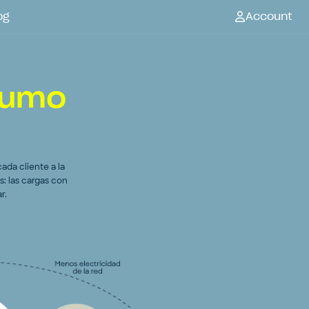
og
Account
sumo
da cliente a la
s: las cargas con
r.