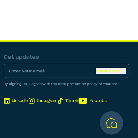
Get updates
Subscribe
By signing up, I agree with the data protection policy of Youdera