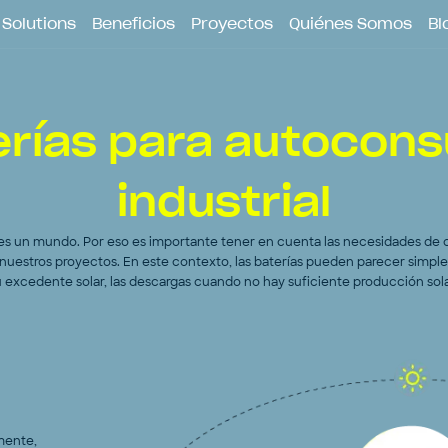
icio
Contacto
Solutions
Beneficios
Proyectos
Quiénes Somos
Bl
erías para autocon
industrial
s un mundo. Por eso es importante tener en cuenta las necesidades de ca
nuestros proyectos. En este contexto, las baterías pueden parecer simple
u excedente solar, las descargas cuando no hay suficiente producción sola
mente,