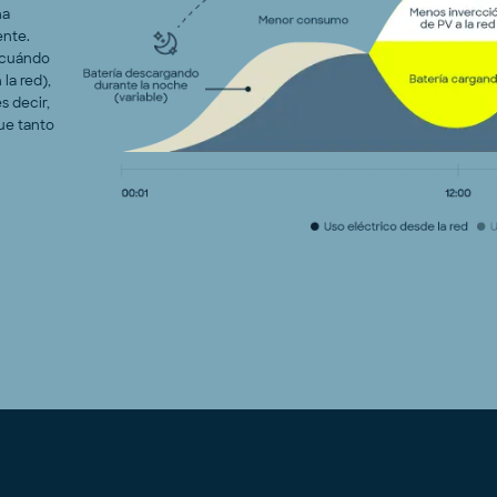
na
ente.
 cuándo
la red),
s decir,
ue tanto