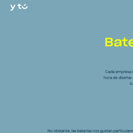
In
Bat
Cada empresa e
hora de diseñar 
t
No obstante, las baterías nos gustan particular