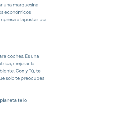
alar una marquesina
cios económicos
empresa al apostar por
ara coches. Es una
trica, mejorar la
biente.
Con y Tú, te
que solo te preocupes
planeta te lo